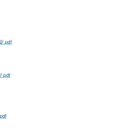
.pdf
pdf
df