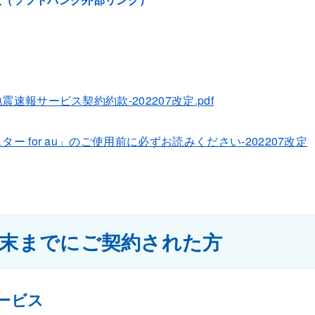
震速報サービス契約約款-202207改定.pdf
ー for au」のご使用前に必ずお読みください-202207改定
6月末までにご契約された方
ービス