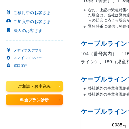
110番（警察）、11
なお、上記の緊急特番
ご検討中
のお客さま
た場合は、当社は緊急
らの照会に応じる場合
ご加入中
のお客さま
緊急特番に発信し発信
法人
のお客さま
ケーブルライン
メディアスアプリ
104（番号案内）、1
スマイルメンバー
ライン）、189（児
窓口案内
ケーブルライン
ご相談・お申込み
弊社以外の事業者識別番
弊社以外の事業者識別
料金プラン診断
ケーブルライン
0035
*1