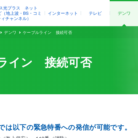
ス光プラス ネット
レビ（地上波・BS・コミ
インターネット
テレビ
デンワ
ティチャンネル）
デンワ
ケーブルライン 接続可否
ライン 接続可否
では以下の緊急特番への発信が可能です。