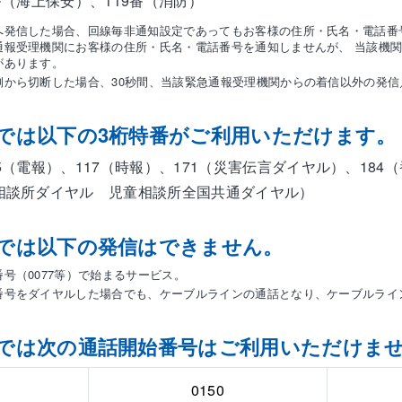
8番（海上保安）、119番（消防）
へ発信した場合、回線毎非通知設定であってもお客様の住所・氏名・電話番号
通報受理機関にお客様の住所・氏名・電話番号を通知しませんが、 当該機
があります。
側から切断した場合、30秒間、当該緊急通報受理機関からの着信以外の発信
では以下の3桁特番がご利用いただけます。
15（電報）、117（時報）、171（災害伝言ダイヤル）、184
童相談所ダイヤル 児童相談所全国共通ダイヤル）
では以下の発信はできません。
号（0077等）で始まるサービス。
番号をダイヤルした場合でも、ケーブルラインの通話となり、ケーブルライ
では次の通話開始番号はご利用いただけま
0150