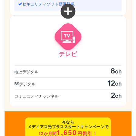
セキュリティソフト標準搭載
テレビ
8
ch
地上デジタル
12
ch
BSデジタル
2
ch
コミュニティチャンネル
今なら
メディアス光プラススタートキャンペーンで
1,650
円割引！
12か月間