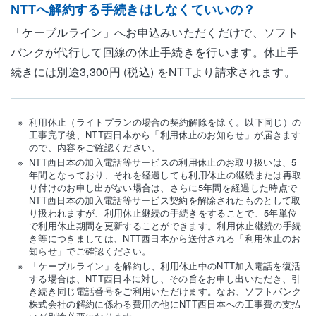
NTTへ解約する手続きはしなくていいの？
「ケーブルライン」へお申込みいただくだけで、ソフト
バンクが代行して回線の休止手続きを行います。休止手
続きには別途3,300円 (税込) をNTTより請求されます。
利用休止（ライトプランの場合の契約解除を除く。以下同じ）の
工事完了後、NTT西日本から「利用休止のお知らせ」が届きます
ので、内容をご確認ください。
NTT西日本の加入電話等サービスの利用休止のお取り扱いは、5
年間となっており、それを経過しても利用休止の継続または再取
り付けのお申し出がない場合は、さらに5年間を経過した時点で
NTT西日本の加入電話等サービス契約を解除されたものとして取
り扱われますが、利用休止継続の手続きをすることで、5年単位
で利用休止期間を更新することができます。利用休止継続の手続
き等につきましては、NTT西日本から送付される「利用休止のお
知らせ」でご確認ください。
「ケーブルライン」を解約し、利用休止中のNTT加入電話を復活
する場合は、NTT西日本に対し、その旨をお申し出いただき、引
き続き同じ電話番号をご利用いただけます。なお、ソフトバンク
株式会社の解約に係わる費用の他にNTT西日本への工事費の支払