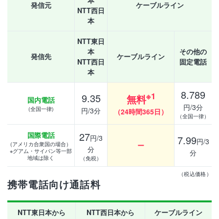
本
発信元
ケーブルライン
NTT西日
本
NTT東日
本
その他の
発信先
ケーブルライン
NTT西日
固定電話
本
8.789
※1
9.35
無料
国内電話
円/3分
(全国一律)
円/3分
（24時間365日）
（全国一律）
27
国際電話
円/3
7.99
円/3
(アメリカ合衆国の場合）
ー
分
※グアム・サイパン等一部
分
地域は除く
（免税）
（税込価格）
携帯電話向け通話料
NTT東日本から
NTT西日本から
ケーブルライン