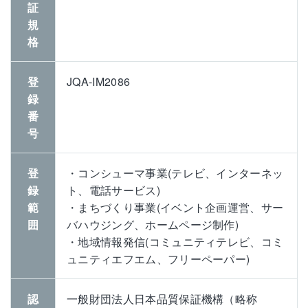
証
規
格
登
JQA-IM2086
録
番
号
登
・コンシューマ事業(テレビ、インターネッ
録
ト、電話サービス)
範
・まちづくり事業(イベント企画運営、サー
囲
バハウジング、ホームページ制作)
・地域情報発信(コミュニティテレビ、コミ
ュニティエフエム、フリーペーパー)
認
一般財団法人日本品質保証機構（略称