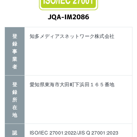
登
知多メディアスネットワーク株式会社
録
事
業
者
登
愛知県東海市大田町下浜田１６５番地
録
所
在
地
認
ISO/IEC 27001:2022/JIS Q 27001:2023