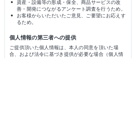
資産・設備等の形成・保全、商品サービスの改
善・開発につながるアンケート調査を行うため。
お客様からいただいたご意見、ご要望にお応えす
るため。
個人情報の第三者への提供
ご提供頂いた個人情報は、本人の同意を頂いた場
合、および法令に基づき提供が必要な場合（個人情
報保護法第23条第1項各号）を除き、第三者に提供
いたしません。
お客様の個人情報処理の外部委託
上記の利用目的の範囲において、個人情報の取扱の
一部を外部業者へ委託することがあります。
（委託業者とは個人情報に関する契約を締結した上
で委託します。）
個人情報の開示・訂正・削除等