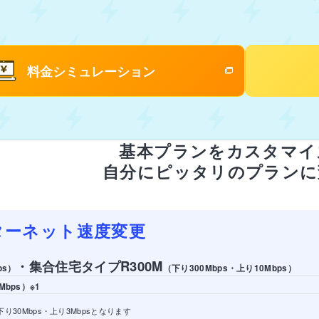
料金シミュレーション
基本プランをカスタマイ
自分にピッタリのプランに
ターネット速度変更
・
集合住宅タイプR300M
ps）
（下り300Mbps・上り10Mbps）
bps）※1
り30Mbps・上り3Mbpsとなります