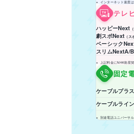
インターネット速度は
テレ
ハッピーNext
（
劇スポNext
（ス
ベーシックNex
スリムNextA/B
上記料金にNHK衛星
固定
ケーブルプラ
ケーブルライ
別途電話ユニバーサル