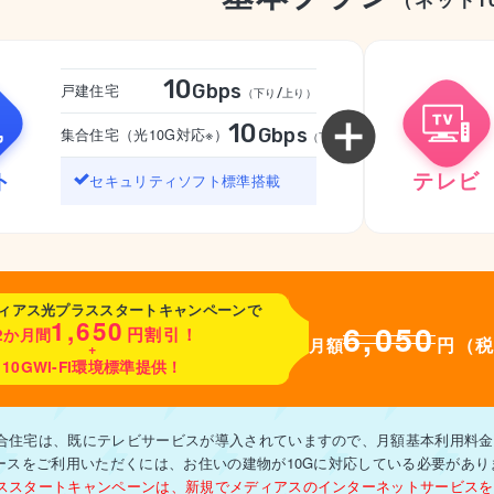
10
Gbps
戸建住宅
（下り/上り）
10
Gbps
集合住宅（光10G対応※）
（下り/上り）
ト
テレビ
セキュリティソフト標準搭載
ィアス光プラススタートキャンペーンで
1,650
6,050
円割引！
2か月間
円（
月額
+
10GWi-Fi環境標準提供！
合住宅は、既にテレビサービスが導入されていますので、月額基本利用料金か
コースをご利用いただくには、お住いの建物が10Gに対応している必要があり
ススタートキャンペーンは、新規でメディアスのインターネットサービスを