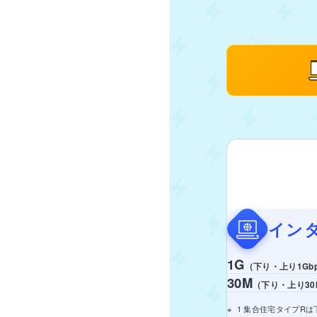
イン
1G
（下り・上り1Gb
30M
（下り・上り30M
1 集合住宅タイプRは下