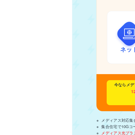
ネッ
今なら
メデ
1
メディアス対応集
集合住宅で10G
メディアス光プラ