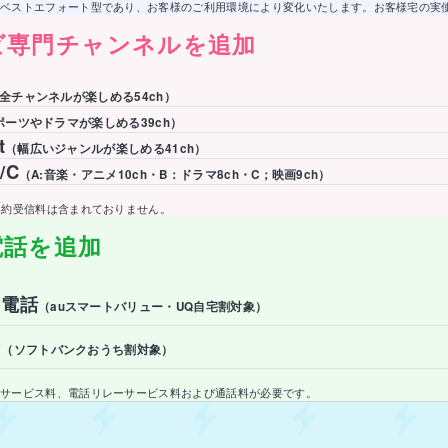
ベストエフォート型であり、お客様のご利用環境により変化いたします。お客様宅の実
ビ専門チャンネルを追加
全チャンネルが楽しめる54ch）
ポーツやドラマが楽しめる39ch）
t
（幅広いジャンルが楽しめる41ch）
/C
（A:音楽・アニメ10ch・B：ドラマ8ch・C；映画9ch）
契約受信料は含まれておりません。
電話を追加
ス電話
（auスマートバリュー・UQ自宅割対象）
ン
（ソフトバンクおうち割対象）
サービス料、電話リレーサービス料および通話料が必要です。