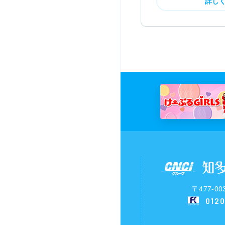
詳し
〒477-
0120