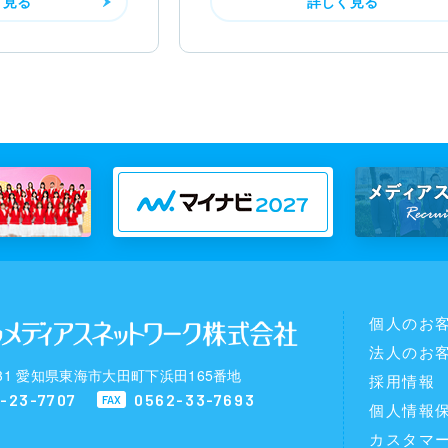
く見る
詳しく見る
個人のお
法人のお
0031 愛知県東海市大田町下浜田165番地
採用情報
-23-7707
0562-33-7693
FAX
個人情報
カスタマ