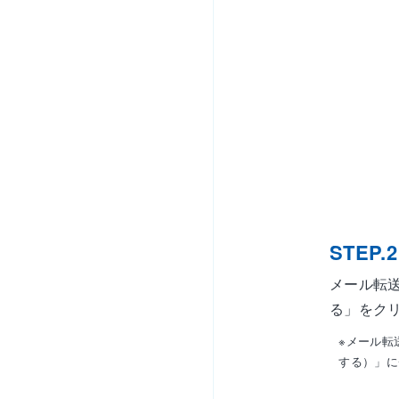
STEP.2
メール転
る」をク
※メール転
する）」に