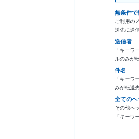
無条件で
ご利用の
送先に送
送信者
「キーワ
ルのみが
件名
「キーワ
みが転送
全てのヘ
その他ヘ
「キーワ