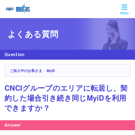
MENU
よくある質問
ご加入中のお客さま
MyiD
CNCIグループのエリアに転居し、契
約した場合引き続き同じMyiDを利用
できますか？