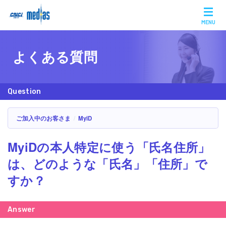
MENU
よくある質問
ご加入中のお客さま
MyiD
MyiDの本人特定に使う「氏名住所」
は、どのような「氏名」「住所」で
すか？