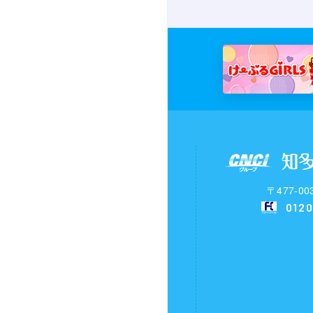
〒477-
0120