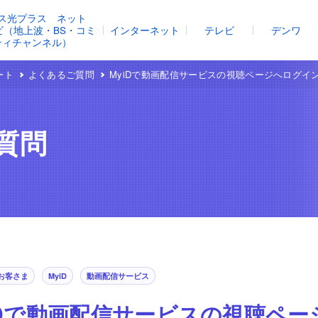
ス光プラス ネット
レビ（地上波・BS・コミ
インターネット
テレビ
デンワ
ティチャンネル）
ート
よくあるご質問
MyiDで動画配信サービスの視聴ページへログイ
質問
お客さま
MyiD
動画配信サービス
iDで動画配信サービスの視聴ペ