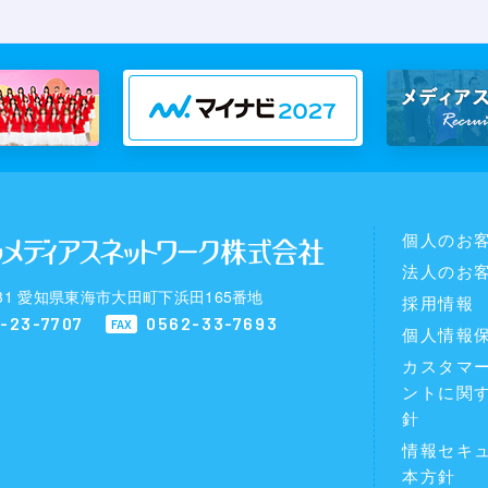
個人のお
法人のお
0031 愛知県東海市大田町下浜田165番地
採用情報
-23-7707
0562-33-7693
FAX
個人情報
カスタマ
ントに関
針
情報セキ
本方針