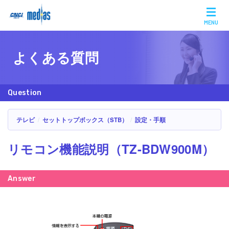
MENU
よくある質問
テレビ
セットトップボックス（STB）
設定・手順
リモコン機能説明（TZ-BDW900M）