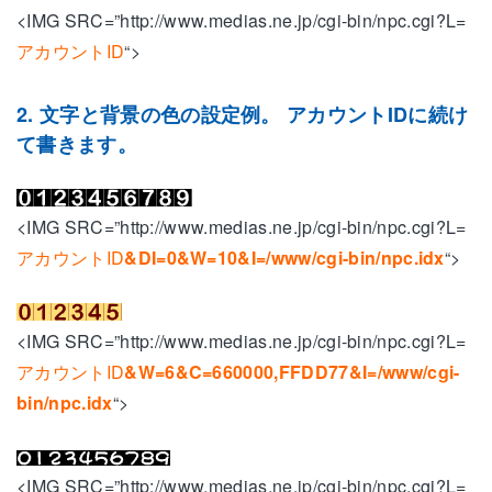
<IMG SRC=”http://www.medias.ne.jp/cgi-bin/npc.cgi?L=
アカウントID
“>
2. 文字と背景の色の設定例。 アカウントIDに続け
て書きます。
<IMG SRC=”http://www.medias.ne.jp/cgi-bin/npc.cgi?L=
アカウントID
&DI=0&W=10&I=/www/cgi-bin/npc.idx
“>
<IMG SRC=”http://www.medias.ne.jp/cgi-bin/npc.cgi?L=
アカウントID
&W=6&C=660000,FFDD77&I=/www/cgi-
bin/npc.idx
“>
<IMG SRC=”http://www.medias.ne.jp/cgi-bin/npc.cgi?L=