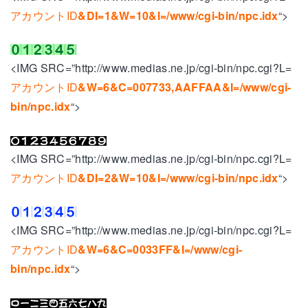
アカウントID
&DI=1&W=10&I=/www/cgi-bin/npc.idx
“>
<IMG SRC=”http://www.medias.ne.jp/cgi-bin/npc.cgi?L=
アカウントID
&W=6&C=007733,AAFFAA&I=/www/cgi-
bin/npc.idx
“>
<IMG SRC=”http://www.medias.ne.jp/cgi-bin/npc.cgi?L=
アカウントID
&DI=2&W=10&I=/www/cgi-bin/npc.idx
“>
<IMG SRC=”http://www.medias.ne.jp/cgi-bin/npc.cgi?L=
アカウントID
&W=6&C=0033FF&I=/www/cgi-
bin/npc.idx
“>