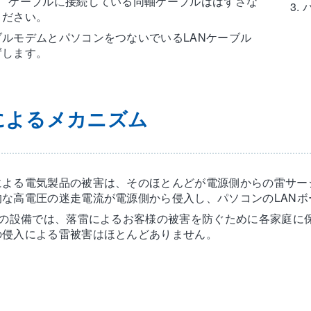
意 ケーブルに接続している同軸ケーブルははずさな
ください。
ブルモデムとパソコンをつないでいるLANケーブル
ずします。
によるメカニズム
による電気製品の被害は、そのほとんどが電源側からの雷サー
的な高電圧の迷走電流が電源側から侵入し、パソコンのLAN
TVの設備では、落雷によるお客様の被害を防ぐために各家庭に保
の侵入による雷被害はほとんどありません。