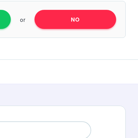
or
NO