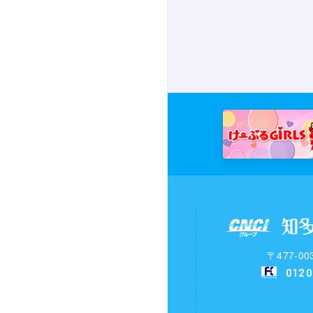
〒477-
0120