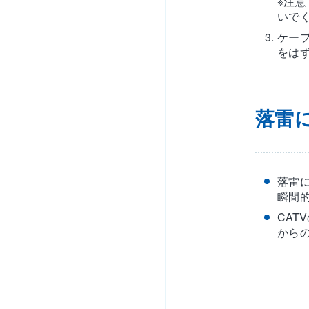
※注
いで
ケー
をは
落雷
落雷
瞬間
CA
から