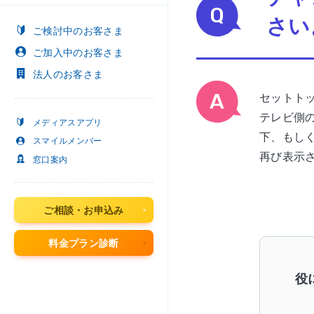
さい
ご検討中
のお客さま
ご加入中
のお客さま
法人
のお客さま
セットト
テレビ側
メディアスアプリ
下、もし
スマイルメンバー
再び表示
窓口案内
ご相談・お申込み
料金プラン診断
役