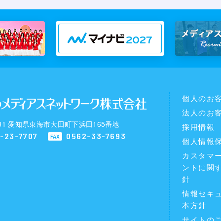
個人のお
法人のお
0031 愛知県東海市大田町下浜田165番地
採用情報
-23-7707
0562-33-7693
FAX
個人情報
カスタマ
ントに関
針
情報セキ
本方針
サイトの