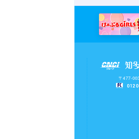
〒477-
0120