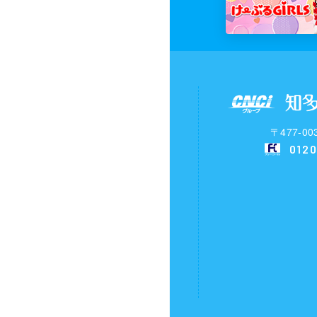
〒477-
0120