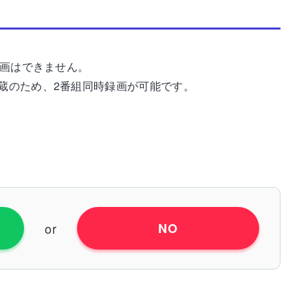
録画はできません。
蔵のため、2番組同時録画が可能です。
or
NO