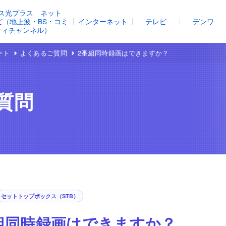
ス光プラス ネット
レビ（地上波・BS・コミ
インターネット
テレビ
デンワ
ティチャンネル）
ート
よくあるご質問
2番組同時録画はできますか？
質問
セットトップボックス（STB）
組同時録画はできますか？