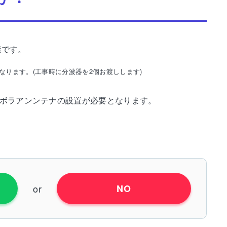
能です。
ります。(工事時に分波器を2個お渡しします)
ラボラアンンテナの設置が必要となります。
or
NO