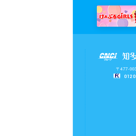
〒477-
0120