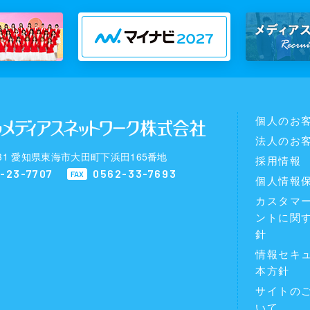
個人のお
法人のお
0031 愛知県東海市大田町下浜田165番地
採用情報
-23-7707
0562-33-7693
FAX
個人情報
カスタマ
ントに関
針
情報セキ
本方針
サイトの
いて