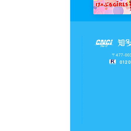
〒477-
0120