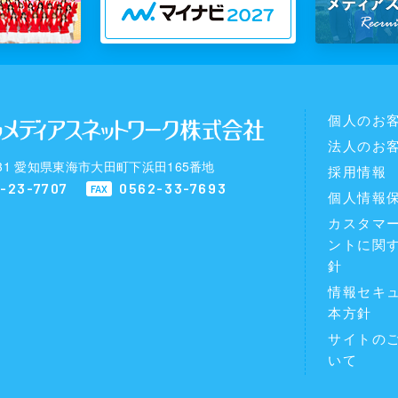
個人のお
法人のお
0031 愛知県東海市大田町下浜田165番地
採用情報
-23-7707
0562-33-7693
FAX
個人情報
カスタマ
ントに関
針
情報セキ
本方針
サイトの
いて