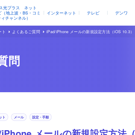
ス光プラス ネット
レビ（地上波・BS・コミ
インターネット
テレビ
デンワ
ティチャンネル）
ート
よくあるご質問
iPad/iPhone メールの新規設定方法（iOS 10.3）
質問
ット
メール
設定・手順
d/iPhone メールの新規設定方法（i