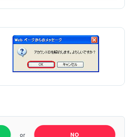
or
NO