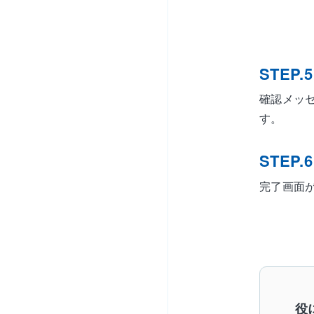
STEP.5
確認メッ
す。
STEP.6
完了画面
役