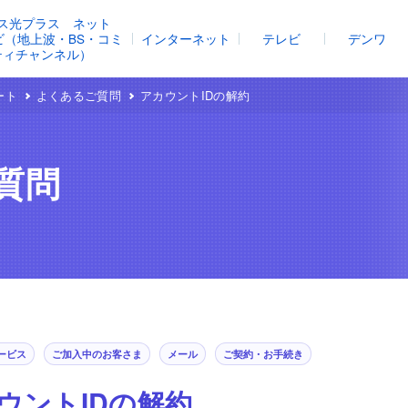
ス光プラス ネット
レビ（地上波・BS・コミ
インターネット
テレビ
デンワ
ティチャンネル）
ート
よくあるご質問
アカウントIDの解約
質問
ービス
ご加入中のお客さま
メール
ご契約・お手続き
ウントIDの解約