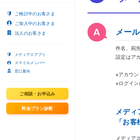
ご検討中
のお客さま
ご加入中
のお客さま
メール
法人
のお客さま
件名、宛
メディアスアプリ
設定はア
スマイルメンバー
窓口案内
※アカウ
※ログイン
ご相談・お申込み
料金プラン診断
メディ
「お客
メディア