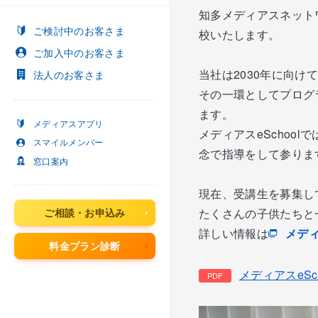
知多メディアスネット
ご検討中
のお客さま
校いたします。
ご加入中
のお客さま
当社は2030年に向
法人
のお客さま
その一環としてプログ
ます。
メディアスアプリ
メディアスeScho
スマイルメンバー
念で指導をして参りま
窓口案内
現在、受講生を募集し
たくさんの子供たちと
ご相談・お申込み
詳しい情報は
メディ
料金プラン診断
メディアスeSch