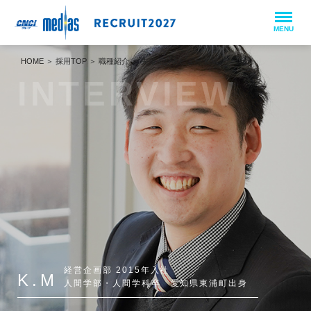
HOME
＞
採用TOP
＞
職種紹介
＞
先輩インタビュー K.M
経営企画部 2015年入社
K.M
人間学部・人間学科卒 愛知県東浦町出身