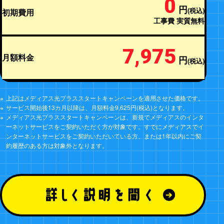
0
円
(税込)
初期費用
工事費 実質無料
7,975
月額料金
円
(税込)
表示されたプランについて、メディアススタッフが詳しくご説
明させていただきます。
相談方法をお選びください。
上記はメディアス光プラススタートキャンペーンを適用させた価格です。
サービス開始後13カ月以降は、月額料金9,625円(税込)となります。
メディアス光プラススタートキャンペーンは、新規でメディアスのインタ
ーネットサービスをご契約いただく方が対象です。すでにメディアスでイ
オンラ
お電話
訪問説
ンターネットサービスをご契約いただいている方、または1年以内にご契
イン相
ご来店
約履歴のある方は対象外となります。
相談
明
談
のご予
のご予
のご予
のご予
約
約
約
約
閉じる