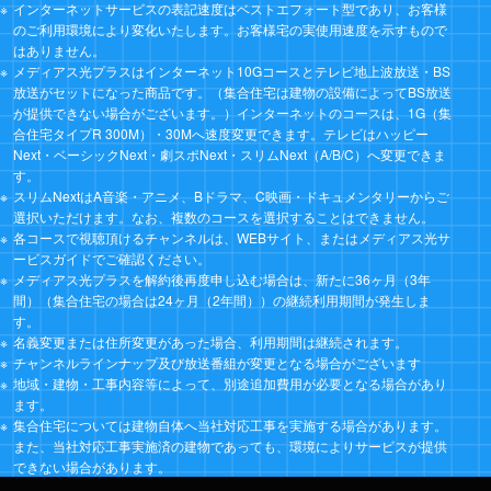
インターネットサービスの表記速度はベストエフォート型であり、お客様
のご利用環境により変化いたします。お客様宅の実使用速度を示すもので
はありません。
メディアス光プラスはインターネット10Gコースとテレビ地上波放送・BS
放送がセットになった商品です。（集合住宅は建物の設備によってBS放送
が提供できない場合がございます。）インターネットのコースは、1G（集
合住宅タイプR 300M）・30Mへ速度変更できます。テレビはハッピー
Next・ベーシックNext・劇スポNext・スリムNext（A/B/C）へ変更できま
す。
スリムNextはA音楽・アニメ、Bドラマ、C映画・ドキュメンタリーからご
選択いただけます。なお、複数のコースを選択することはできません。
各コースで視聴頂けるチャンネルは、WEBサイト、またはメディアス光サ
ービスガイドでご確認ください。
メディアス光プラスを解約後再度申し込む場合は、新たに36ヶ月（3年
間）（集合住宅の場合は24ヶ月（2年間））の継続利用期間が発生しま
す。
名義変更または住所変更があった場合、利用期間は継続されます。
チャンネルラインナップ及び放送番組が変更となる場合がございます
地域・建物・工事内容等によって、別途追加費用が必要となる場合があり
ます。
集合住宅については建物自体へ当社対応工事を実施する場合があります。
また、当社対応工事実施済の建物であっても、環境によりサービスが提供
できない場合があります。