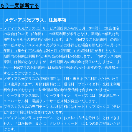
もう一度 診断する
「メディアス光プラス」注意事項
メディアス光プラスは、サービス開始月から36ヵ月（3年間）（集合住宅
の場合は24ヶ月（2年間））の継続利用が条件となり、期間内の解約は利
用料1か月相当の解除料が発生します。また「Netプラスお約束割」の適応
サービスから「メディアス光プラス」に移行した場合も新たに36ヶ月（３
年間）（集合住宅の場合は24ヶ月（2年間））の継続利用が条件となり、
期間内の解約は利用料1か月相当の解除料が発生します。「Netプラスお約
束割」は解約となりますが、条件期間内の違約金は発生いたしません。ま
た、「Netプラスお約束割」は新規受付を終了いたしますので、再度加入
することはできません。
メディアス光プラスの月額利用料は、1日～末日までご利用いただいた月
より適用されます。月額利用料には、通信料・プロバイダ料・光端末利用
料含まれております。NHK衛星契約放送受信料は含まれていません。
「ケーブルプラス電話」「ケーブルライン」サービスには、別途通話料・
ユニバーサル料・電話リレーサービス料が発生いたします。
プラスカスタムの専門チャンネル利用料にはセットトップボックス（テレ
ビ1台分）貸出料が含まれております。
メディアス光プラスはサービスごとにお支払い方法を分けることはできま
せん。「口座振替」または「クレジットカード」は１つのみご登録いただ
けます。