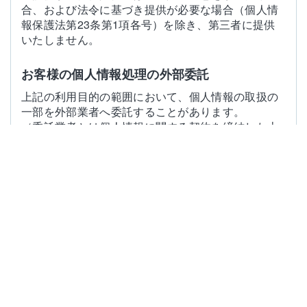
合、および法令に基づき提供が必要な場合（個人情
報保護法第23条第1項各号）を除き、第三者に提供
いたしません。
お客様の個人情報処理の外部委託
上記の利用目的の範囲において、個人情報の取扱の
一部を外部業者へ委託することがあります。
（委託業者とは個人情報に関する契約を締結した上
で委託します。）
個人情報の開示・訂正・削除等
お客様の利益保護のため、お客様のお申し出により
当社に登録されている個人情報の開示請求および調
査請求にお応えするとともに、調査の結果万一情報
に誤りがあった場合は速やかに訂正又は削除いたし
ます。
ご連
：
知多メディアスネットワーク株式会社 コ
絡先
ンシューマ事業部