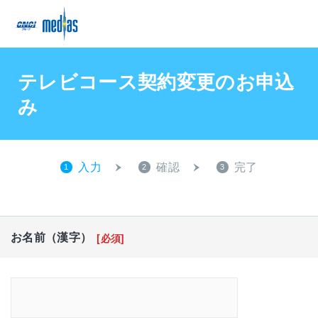
テレビコース契約変更のお申込
み
入力
確認
完了
1
2
3
お名前（漢字）
[必須]