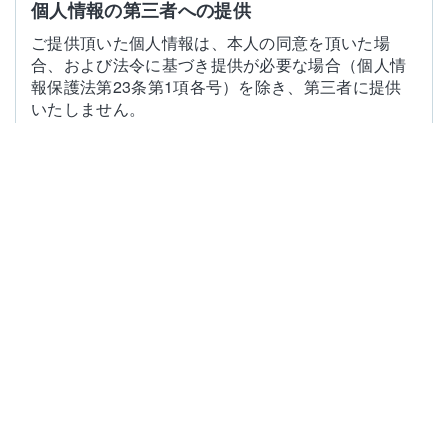
個人情報の第三者への提供
ご提供頂いた個人情報は、本人の同意を頂いた場
合、および法令に基づき提供が必要な場合（個人情
報保護法第23条第1項各号）を除き、第三者に提供
いたしません。
お客様の個人情報処理の外部委託
ご提供頂いた個人情報の処理を外部業者へ委託する
ことはございません。
個人情報の開示・訂正・削除等
お客様の利益保護のため、お客様のお申し出により
当社に登録されている個人情報の開示請求および調
査請求にお応えするとともに、調査の結果万一情報
に誤りがあった場合は速やかに訂正又は削除いたし
ます。
ご連
：
知多メディアスネットワーク株式会社 コ